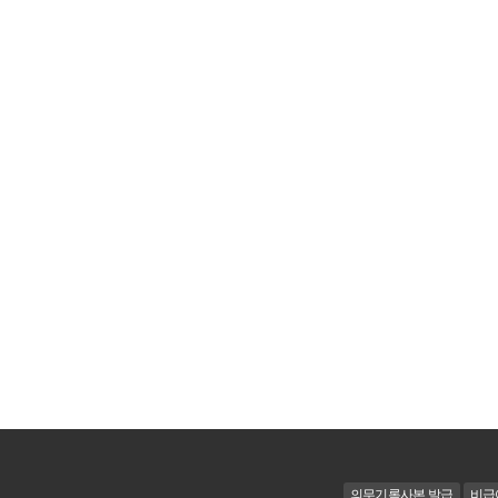
의무기록사본 발급
비급