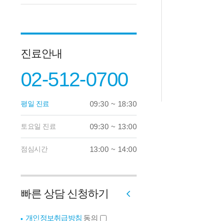
진료안내
02-512-0700
평일 진료
09:30 ~ 18:30
토요일 진료
09:30 ~ 13:00
점심시간
13:00 ~ 14:00
빠른 상담 신청하기
개인정보취급방침
동의