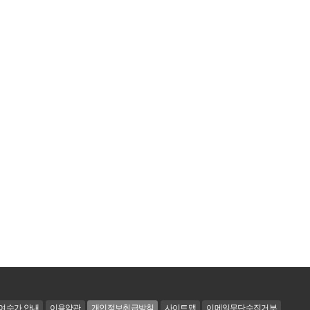
여수가 안내
이용약관
개인정보취급방침
사이트맵
이메일무단수집거부