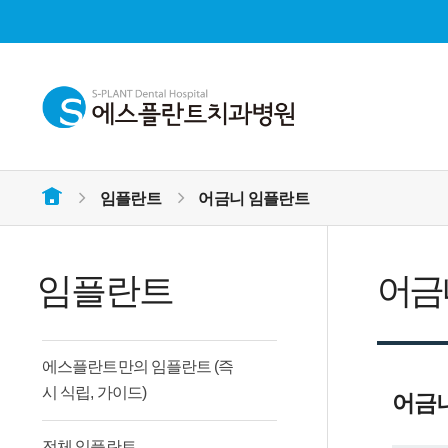
임플란트
어금니 임플란트
홈으로
임플란트
어금
에스플란트만의 임플란트 (즉
시 식립, 가이드)
어금니
전체 임플란트