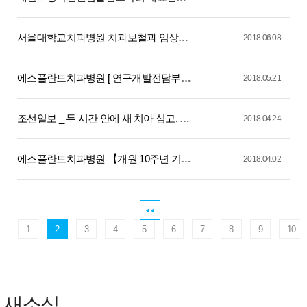
서울대학교치과병원 치과보철과 임상자문교수 위촉_ 백상현 원장님
2018.06.08
에스플란트치과병원 [ 연구개발전담부서 인증서 ]
2018.05.21
조선일보 _ 두 시간 안에 새 치아 심고, 신경·혈관 손상도 최소화_에스플란트치과병원 원장님 인터뷰
2018.04.24
에스플란트치과병원 【개원 10주년 기념 특별한 혜택】
2018.04.02
1
2
3
4
5
6
7
8
9
10
새소식