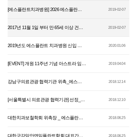
[에스플란트치과병원] 2026 에스플란트치과병원 진료 수가표
2019-02-07
2017년 11월 1일 부터 만 65세 이상 건강보험적용 틀니의 본인부담금이 낮아집니다.
2019-02-07
2019년도 에스플란트 치과병원 신입 치과위생사 공개채용 모집
2020.01.06
[EVENT] 개원 11주년 기념 아스트라 임플란트 이벤트
2019.04.04
강남구의료관광 협력기관 위촉_에스플란트치과병원
2018.12.14
[서울특별시 의료관광 협력기관] 선정_에스플란트치과병원
2018.12.10
대한치과보철학회 위촉장 _ 에스플란트치과병원 백상현박사님
2018.06.25
대한구강악안면임플란트학회 대표간사 위촉 _ 백상현박사님
2018.06.25