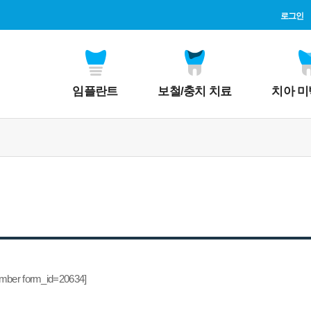
로그인
임플란트
보철/충치 치료
치아 미
ember form_id=20634]