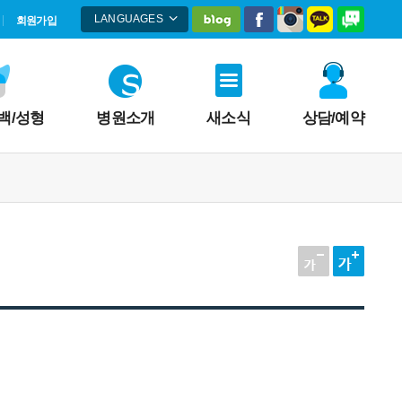
LANGUAGES
회원가입
네이버블로그
페이스북
인스타그램
카카오톡
네이
ENGLISH
中國語
русский
백/성형
병원소개
새소식
상담/예약
-
+