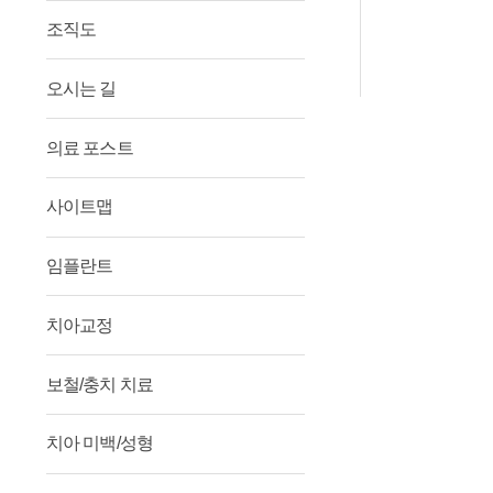
조직도
오시는 길
의료 포스트
사이트맵
임플란트
치아교정
보철/충치 치료
치아 미백/성형